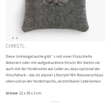
Etuis, Börsen
Aufbewahrung
Reisebegleiter
Canvas Collection
CHRISTL
Materialinfos
Diese Umhängetasche gibt´s mit einer Filzschleife
dekoriert oder mit aufgedrucktem Hirsch. Wir bieten sie
Filz – Infos
auch mit der Vorderseite aus Leder an, dazu optional der
Hirschdruck – das ist alpiner Lifestyle! Mit Reissverschluss
Zell.Stoff – Infos
oben und an der Vordertasche, verstellbarer Lederiemen.
Canvas – Infos
Grösse
22 x 20 x 2 cm
Über Uns