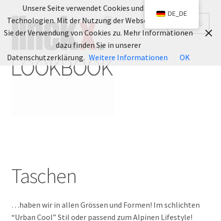
Unsere Seite verwendet Cookies und ähnliche
DE_DE
Zur
Zum
Technologien. Mit der Nutzung der Webseite stimmen
Menü
Navigation
Inhalt
Sie der Verwendung von Cookies zu. Mehr Informationen
springen
springen
dazu finden Sie in unserer
Datenschutzerklärung.
Weitere Informationen
OK
Startseite
Datenschutz
Taschen
LOOKBOOK
…haben wir in allen Grössen und Formen! Im schlichten
Filz Forever
“Urban Cool” Stil oder passend zum Alpinen Lifestyle!